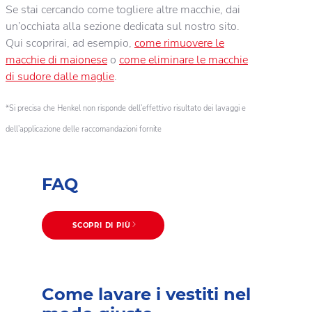
Se stai cercando come togliere altre macchie, dai
un’occhiata alla sezione dedicata sul nostro sito.
Qui scoprirai, ad esempio,
come rimuovere le
macchie di maionese
o
come eliminare le macchie
di sudore dalle maglie
.
*Si precisa che Henkel non risponde dell’effettivo risultato dei lavaggi e
dell’applicazione delle raccomandazioni fornite
FAQ
SCOPRI DI PIÙ
Come lavare i vestiti nel