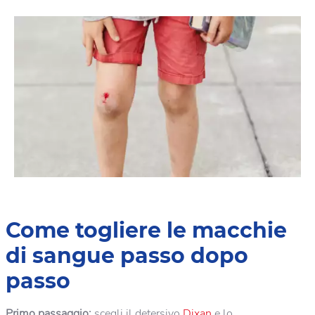
Come togliere le macchie
di sangue passo dopo
passo
Primo passaggio:
scegli il detersivo
Dixan
e lo