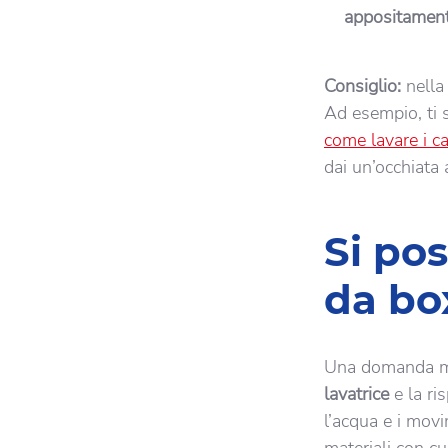
appositamente
Consiglio:
nella 
Ad esempio, ti
come lavare i ca
dai un’occhiata 
Si po
da box
Una domanda mo
lavatrice
e la ri
l’acqua e i movi