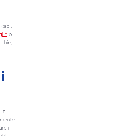
 capi.
glie
o
cchie,
i
 in
ilmente:
re i