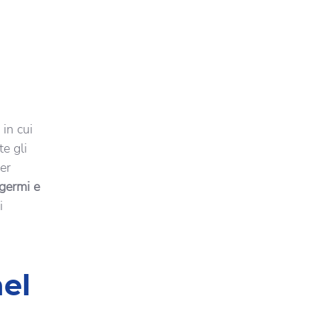
in cui
te gli
er
 germi e
i
nel