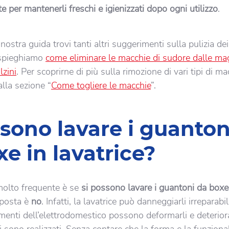
 per mantenerli freschi e igienizzati dopo ogni utilizzo
.
nostra guida trovi tanti altri suggerimenti sulla pulizia dei
 spieghiamo
come eliminare le macchie di sudore dalle ma
lzini
. Per scoprirne di più sulla rimozione di vari tipi di ma
alla sezione “
Come togliere le macchie
”.
ssono lavare i guanton
e in lavatrice?
lto frequente è se
si possono lavare i guantoni da boxe
sposta è
no
. Infatti, la lavatrice può danneggiarli irreparab
menti dell’elettrodomestico possono deformarli e deteriora