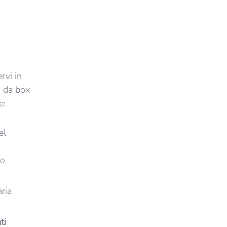
rvi in
i da box
e:
el
do
ria
ti