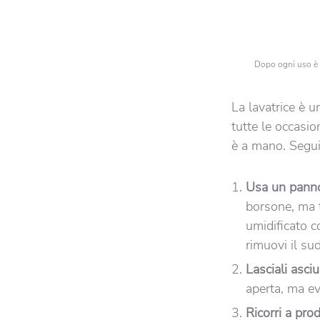
Dopo ogni uso è 
La lavatrice è u
tutte le occasio
è a mano. Segui
Usa un panno
borsone, ma ti
umidificato 
rimuovi il sud
Lasciali asciu
aperta, ma ev
Ricorri a pro