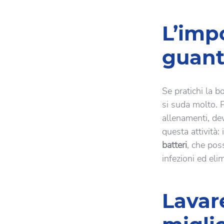
L’impo
guant
Se pratichi la b
si suda molto. Pe
allenamenti, dev
questa attività:
batteri
, che pos
infezioni ed elimi
Lavar