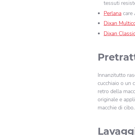
tessuti resist
Perlana
care
Dixan Multic
Dixan Classi
Pretra
Innanzitutto ras
cucchiaio o un c
retro della mac
originale e appl
macchie di cibo.
Lavaggi