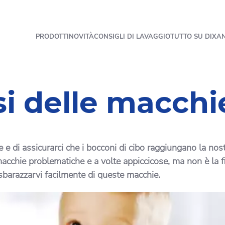
PRODOTTI
NOVITÀ
CONSIGLI DI LAVAGGIO
TUTTO SU DIXA
i delle macchie
 di assicurarci che i bocconi di cibo raggiungano la nostr
 macchie problematiche e a volte appiccicose, ma non è la
 sbarazzarvi facilmente di queste macchie.