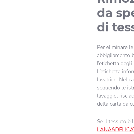
da spe
di tes
Per eliminare le
abbigliamento ba
l’etichetta degli
L’etichetta info
lavatrice. Nel ca
seguendo le istr
lavaggio, riscia
della carta da c
Se il tessuto è 
LANA&DELICA