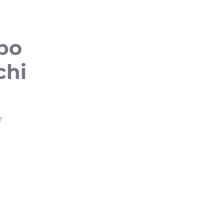
bo
chi
r