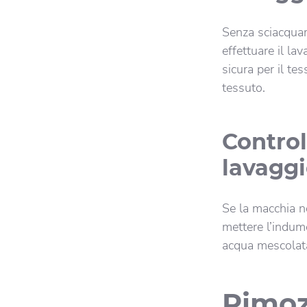
Senza sciacquare
effettuare il l
sicura per il tes
tessuto.
Control
lavagg
Se la macchia n
mettere l’indum
acqua mescolata
Rimoz